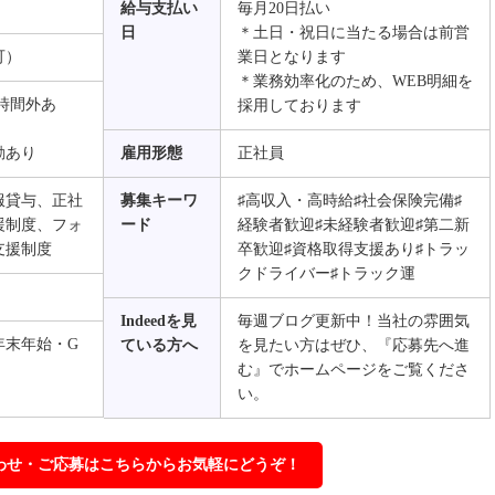
給与支払い
毎月20日払い
日
＊土日・祝日に当たる場合は前営
可）
業日となります
＊業務効率化のため、WEB明細を
※時間外あ
採用しております
動あり
雇用形態
正社員
服貸与、正社
募集キーワ
♯高収入・高時給♯社会保険完備♯
援制度、フォ
ード
経験者歓迎♯未経験者歓迎♯第二新
支援制度
卒歓迎♯資格取得支援あり♯トラッ
クドライバー♯トラック運
Indeedを見
毎週ブログ更新中！当社の雰囲気
年末年始・G
ている方へ
を見たい方はぜひ、『応募先へ進
む』でホームページをご覧くださ
い。
わせ・ご応募はこちらからお気軽にどうぞ！