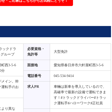
わせ・ご応募はこちらからお気軽にどうぞ！
ラックドラ
必要資格・
大型免許
スグループ
免許等
西3-5-6
面接地
愛知県春日井市六軒屋町西3-5-6
0分
電話番号
045-534-9414
がメイン。幹
求人PR
車輛は新車を導入しているので、
ク運転手のお
高確率で最新の設備で運転できま
す！♯トラックドライバー♯トラッ
ク運転手♯ハローワーク♯正社員
により異な